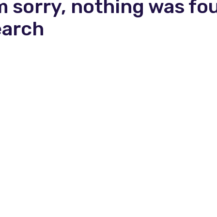
m sorry, nothing was fo
earch