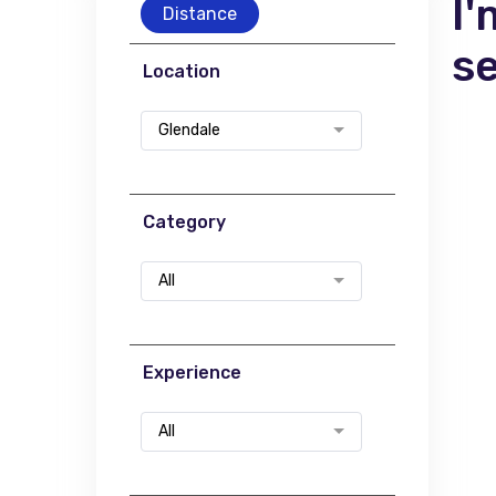
I'
Distance
s
Location
Glendale
Category
All
Experience
All