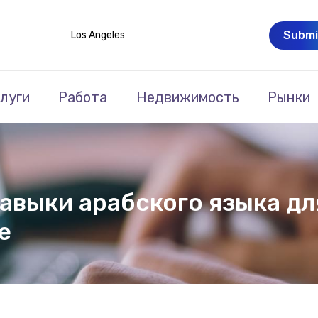
Submi
Los Angeles
луги
Работа
Недвижимость
Рынки
навыки арабского языка д
е