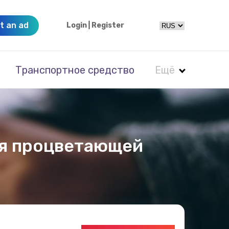
t an ad
Login
|
Register
Транспортное средство
Ещё
ля процветающей