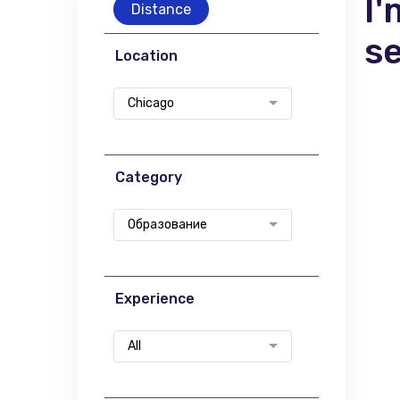
I'
Distance
s
Location
Chicago
Category
Образование
Experience
All