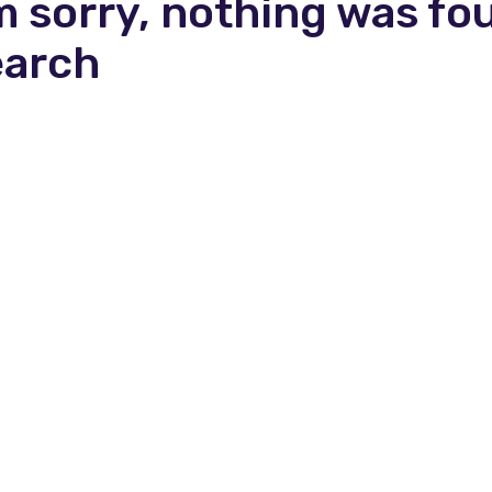
m sorry, nothing was fo
earch