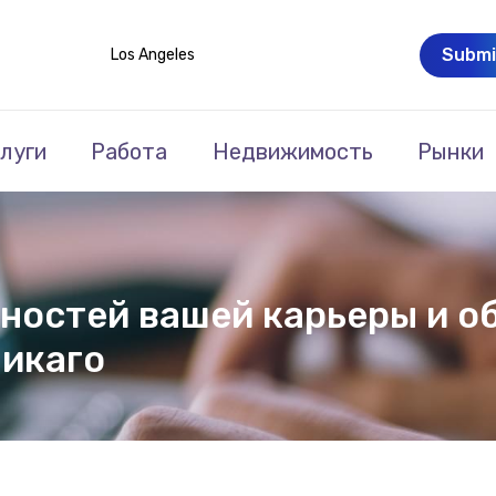
Submi
Los Angeles
луги
Работа
Недвижимость
Рынки
остей вашей карьеры и об
Чикаго