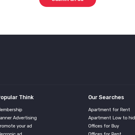
opular Think
Our Searches
embership
Apartment for Rent
anner Advertising
Apartment Low to hid
romote your ad
Offices for Buy
lecronic ad
Offices for Rent