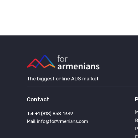
The biggest online ADS market
Contact
P
M
Tel: +1 (818) 858-1339
B
Mail: info@forArmenians.com
P
E