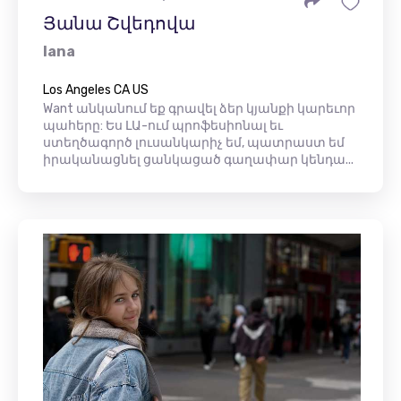
Յանա Շվեդովա
Iana
Los Angeles CA US
Want անկանում եք գրավել ձեր կյանքի կարեւոր
պահերը: Ես ԼԱ-ում պրոֆեսիոնալ եւ
ստեղծագործ լուսանկարիչ եմ, պատրաստ եմ
իրականացնել ցանկացած գաղափար կենդա...