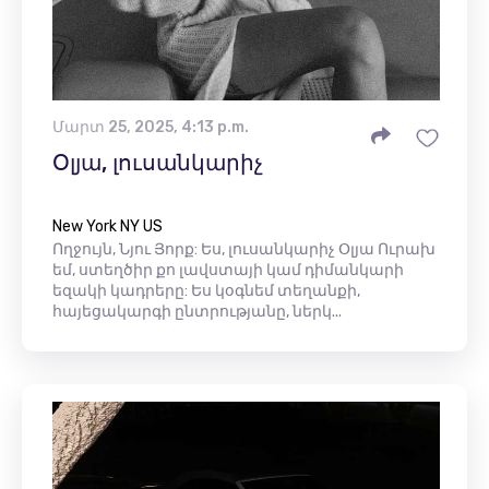
Մարտ 25, 2025, 4:13 p.m.
Օլյա, լուսանկարիչ
New York NY US
Ողջույն, Նյու Յորք: Ես, լուսանկարիչ Օլյա Ուրախ
եմ, ստեղծիր քո լավստայի կամ դիմանկարի
եզակի կադրերը: Ես կօգնեմ տեղանքի,
հայեցակարգի ընտրությանը, ներկ...