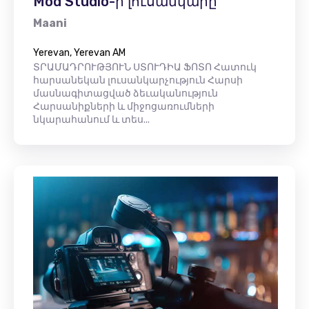
Mod Studio-ի լուսանկարը
Maani
Yerevan, Yerevan AM
ՏՐԱՄԱԴՐՈՒԹՅՈՒՆ ՍՏՈՒԴԻԱ ՖՈՏՈ Հատուկ
հարսանեկան լուսանկարչություն Հարսի
մասնագիտացված ձեւականություն
Հարսանիքների և միջոցառումների
նկարահանում և տես...