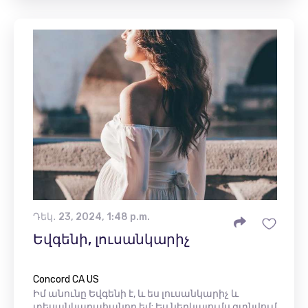
Դեկ․ 23, 2024, 1:48 p.m.
Եվգենի, լուսանկարիչ
Concord CA US
Իմ անունը Եվգենի է, և ես լուսանկարիչ և
տեսանկարահանող եմ: Ես ներկայումս գտնվում