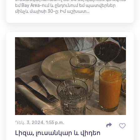
եմ Bay Area-ում և ընդունում եմ պատվերներ
մինչև մայիսի 30-ը: Իմ աշխատ...
Դեկ․ 3, 2024, 1:55 p.m.
Լիզա, լուսանկար և վիդեո