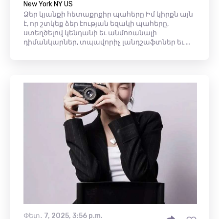
New York NY US
Ձեր կյանքի հետաքրքիր պահերը Իմ կիրքն այն
է, որ շտկեք ձեր էության եզակի պահերը,
ստեղծելով կենդանի եւ անմոռանալի
դիմանկարներ, տպավորիչ լանդշաֆտներ եւ ...
Փետ․ 7, 2025, 3:56 p.m.