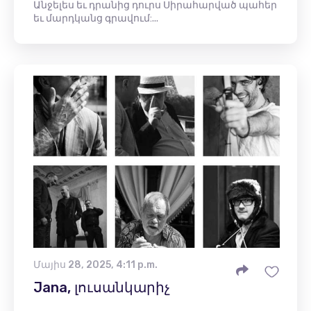
Անջելես եւ դրանից դուրս Սիրահարված պահեր
եւ մարդկանց գրավում:...
Մայիս 28, 2025, 4:11 p.m.
Jana, լուսանկարիչ