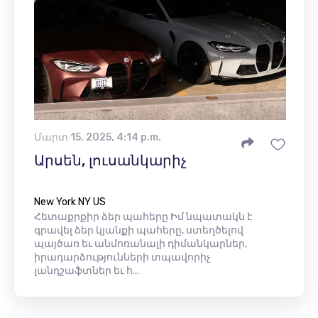
Մարտ 15, 2025, 4:14 p.m.
Արսեն, լուսանկարիչ
New York NY US
Հետաքրքիր ձեր պահերը Իմ նպատակն է
գրավել ձեր կյանքի պահերը, ստեղծելով
պայծառ եւ անմոռանալի դիմանկարներ,
իրադարձությունների տպավորիչ
լանդշաֆտներ եւ հ...