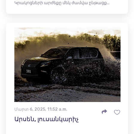
Կրակոցների արժեքը մեկ ժամվա ընթացք...
Մարտ 6, 2025, 11:52 a.m.
Արսեն, լուսանկարիչ