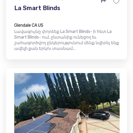
La Smart Blinds
Glendale CA US
Լավագույնը փորձեք La Smart Blinds- ի հետ La
Smart Blinds- ում, ընտանիք ունեցող եւ
շահագործվող ընկերությունում մենք նվիրել ենք
ավելի քան երկու տասնամ...