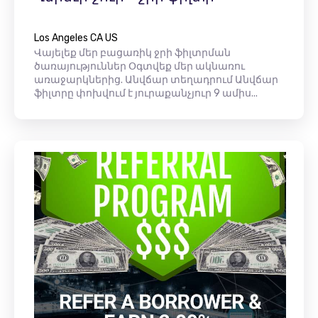
Los Angeles CA US
Վայելեք մեր բացառիկ ջրի ֆիլտրման
ծառայություններ Օգտվեք մեր ակնառու
առաջարկներից. Անվճար տեղադրում Անվճար
ֆիլտրը փոխվում է յուրաքանչյուր 9 ամիս...