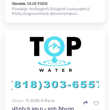
Glendale, CA US 91205
Բնակելի, Կոմերցիոն Շենքերի Նախագծում
Բերել Մաքսատների վերանորոգում...
Սեպտ․ 11, 2025, 5:15 p.m.
Վերեւի ջուր - ջրի ֆիլտր