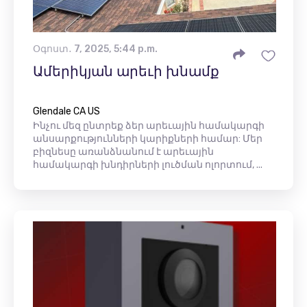
Օգոստ․ 7, 2025, 5:44 p.m.
Ամերիկյան արեւի խնամք
Glendale CA US
Ինչու մեզ ընտրեք ձեր արեւային համակարգի
անսարքությունների կարիքների համար: Մեր
բիզնեսը առանձնանում է արեւային
համակարգի խնդիրների լուծման ոլորտում, ...