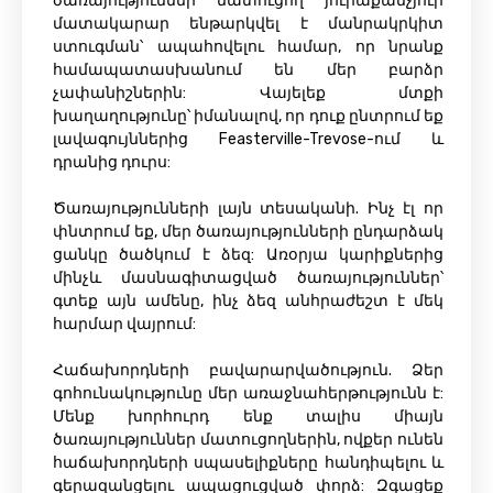
ծառայություններ մատուցող յուրաքանչյուր
մատակարար ենթարկվել է մանրակրկիտ
ստուգման՝ ապահովելու համար, որ նրանք
համապատասխանում են մեր բարձր
չափանիշներին: Վայելեք մտքի
խաղաղությունը՝ իմանալով, որ դուք ընտրում եք
լավագույններից Feasterville-Trevose-ում և
դրանից դուրս:
Ծառայությունների լայն տեսականի. Ինչ էլ որ
փնտրում եք, մեր ծառայությունների ընդարձակ
ցանկը ծածկում է ձեզ: Առօրյա կարիքներից
մինչև մասնագիտացված ծառայություններ՝
գտեք այն ամենը, ինչ ձեզ անհրաժեշտ է մեկ
հարմար վայրում:
Հաճախորդների բավարարվածություն. Ձեր
գոհունակությունը մեր առաջնահերթությունն է:
Մենք խորհուրդ ենք տալիս միայն
ծառայություններ մատուցողներին, ովքեր ունեն
հաճախորդների սպասելիքները հանդիպելու և
գերազանցելու ապացուցված փորձ: Զգացեք