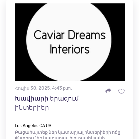
Հուլիս 30, 2025, 4:43 p.m.
Խավիարի երազում
ինտերիեր
Los Angeles CA US
Բացահայտեք ձեր կատարյալ ինտերիերի ոճը
Փնտրում եք կատարյալ հյուրասենյակի