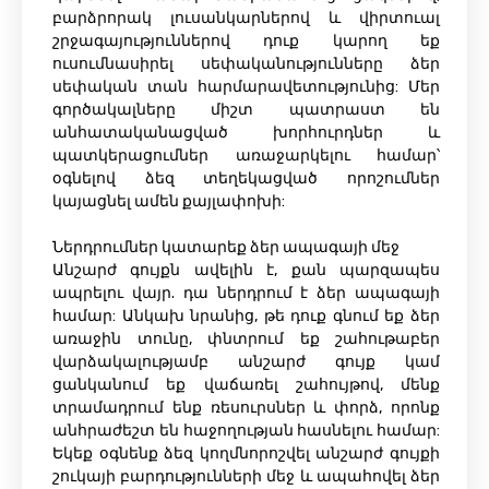
բարձրորակ լուսանկարներով և վիրտուալ
շրջագայություններով դուք կարող եք
ուսումնասիրել սեփականությունները ձեր
սեփական տան հարմարավետությունից: Մեր
գործակալները միշտ պատրաստ են
անհատականացված խորհուրդներ և
պատկերացումներ առաջարկելու համար՝
օգնելով ձեզ տեղեկացված որոշումներ
կայացնել ամեն քայլափոխի:
Ներդրումներ կատարեք ձեր ապագայի մեջ
Անշարժ գույքն ավելին է, քան պարզապես
ապրելու վայր. դա ներդրում է ձեր ապագայի
համար: Անկախ նրանից, թե դուք գնում եք ձեր
առաջին տունը, փնտրում եք շահութաբեր
վարձակալությամբ անշարժ գույք կամ
ցանկանում եք վաճառել շահույթով, մենք
տրամադրում ենք ռեսուրսներ և փորձ, որոնք
անհրաժեշտ են հաջողության հասնելու համար:
Եկեք օգնենք ձեզ կողմնորոշվել անշարժ գույքի
շուկայի բարդությունների մեջ և ապահովել ձեր