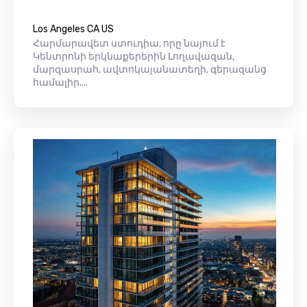
Los Angeles CA US
Հարմարավետ ստուդիա, որը նայում է
Կենտրոնի երկնաքերերին Լողավազան,
մարզասրահ, ավտոկայանատեղի, գերազանց
համալիր....