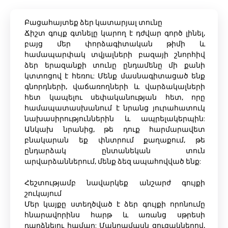
Բացահայտեք ձեր կատարյալ տունը
Ճիշտ գույք գտնելը կարող է դժվար գործ լինել,
բայց մեր փորձագիտական ​​թիմի և
համապարփակ տվյալների բազայի շնորհիվ
ձեր երազանքի տունը ընդամենը մի քանի
կտտոցով է հեռու: Մենք մասնագիտացած ենք
գնորդների, վաճառողների և վարձակալների
հետ կապելու սեփականության հետ, որը
համապատասխանում է նրանց յուրահատուկ
նախասիրություններին և ապրելակերպին:
Անկախ նրանից, թե դուք հարմարավետ
բնակարան եք փնտրում քաղաքում, թե
ընդարձակ ընտանեկան տուն
արվարձաններում, մենք ձեզ ապահովված ենք:
Հեշտությամբ նավարկեք անշարժ գույքի
շուկայում
Մեր կայքը ստեղծված է ձեր գույքի որոնումը
հնարավորինս հարթ և առանց սթրեսի
դարձնելու համար: Մանրամասն ցուցակներով,