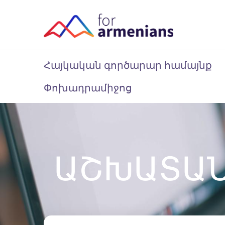
Հայկական գործարար համայնք
Փոխադրամիջոց
ԱՇԽԱՏԱ