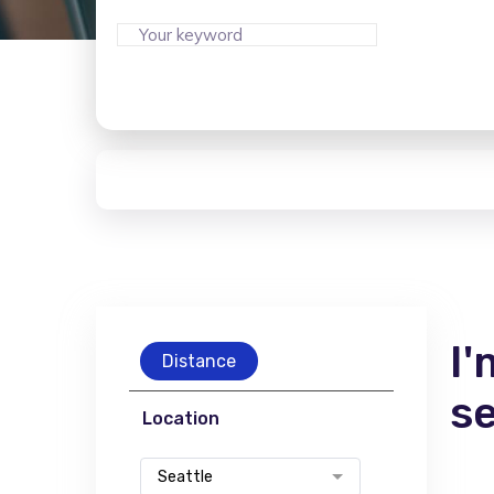
I'
Distance
s
Location
Seattle