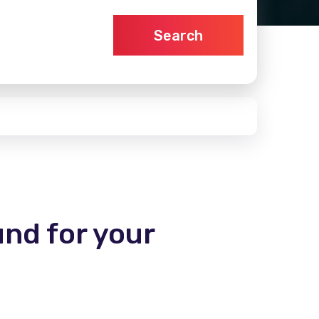
Search
und for your