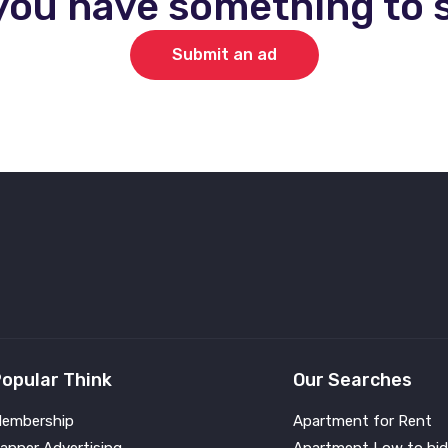
you have something to s
Submit an ad
opular Think
Our Searches
embership
Apartment for Rent