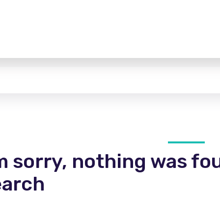
m sorry, nothing was fo
earch