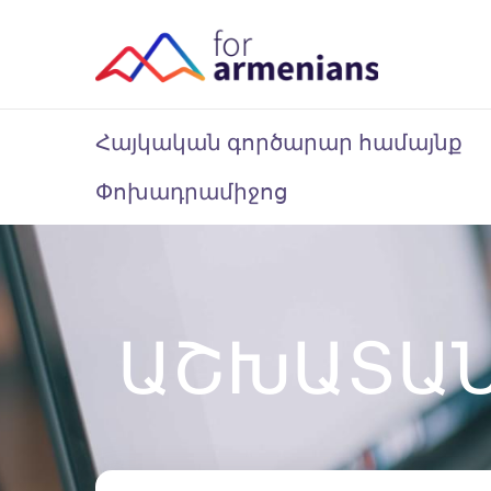
Հայկական գործարար համայնք
Փոխադրամիջոց
ԱՇԽԱՏԱ