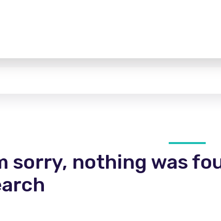
m sorry, nothing was fo
earch