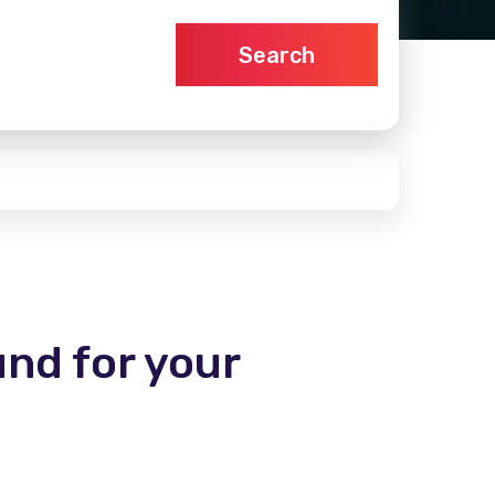
Search
und for your