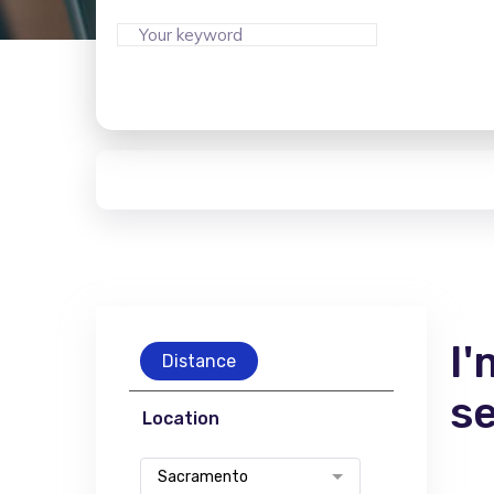
I'
Distance
s
Location
Sacramento