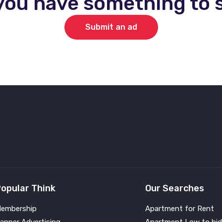
you have something to s
Submit an ad
opular Think
Our Searches
embership
Apartment for Rent