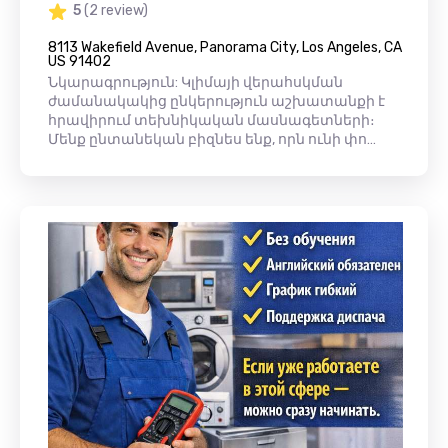
5
(2 review)
8113 Wakefield Avenue, Panorama City, Los Angeles, CA
US 91402
Նկարագրություն: Կլիմայի վերահսկման
ժամանակակից ընկերություն աշխատանքի է
հրավիրում տեխնիկական մասնագետների։
Մենք ընտանեկան բիզնես ենք, որն ունի փո…