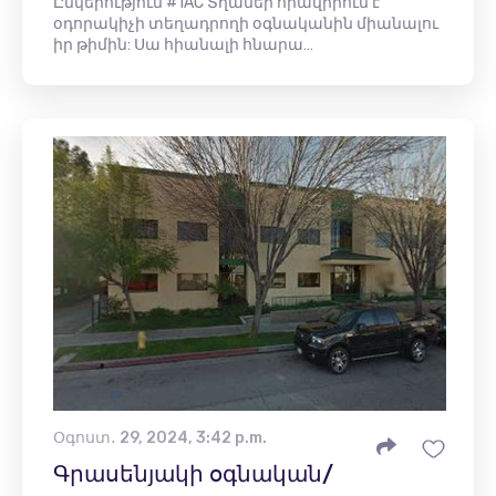
Ընկերություն #1AC Տղաներ հրավիրում է
օդորակիչի տեղադրողի օգնականին միանալու
իր թիմին: Սա հիանալի հնարա…
Օգոստ․ 29, 2024, 3:42 p.m.
Գրասենյակի օգնական/