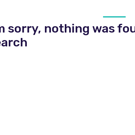
m sorry, nothing was fo
earch