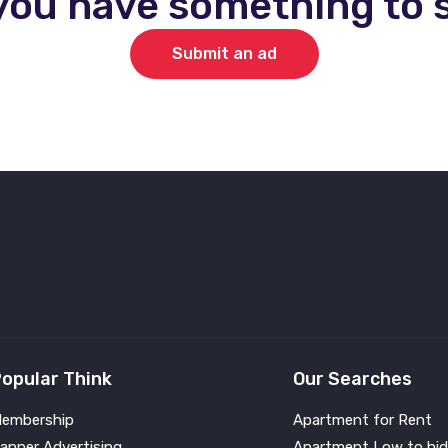
you have something to s
Submit an ad
opular Think
Our Searches
embership
Apartment for Rent
anner Advertising
Apartment Low to hid