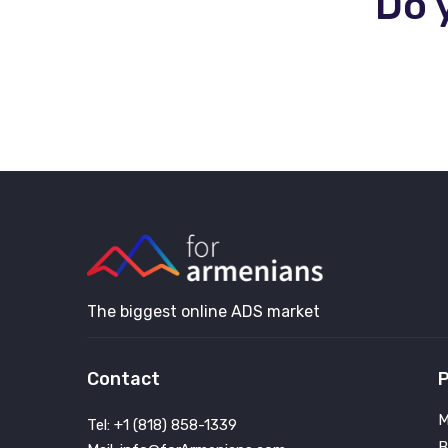
Do 
The biggest online ADS market
Contact
P
M
Tel: +1 (818) 858-1339
B