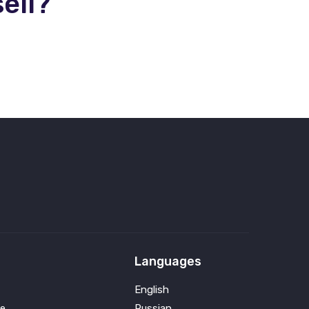
ell?
Languages
English
e
Russian