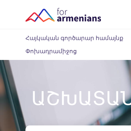
Հայկական գործարար համայնք
Փոխադրամիջոց
ԱՇԽԱՏԱ