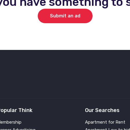
you have something to s
Submit an ad
opular Think
Our Searches
embership
Apartment for Rent