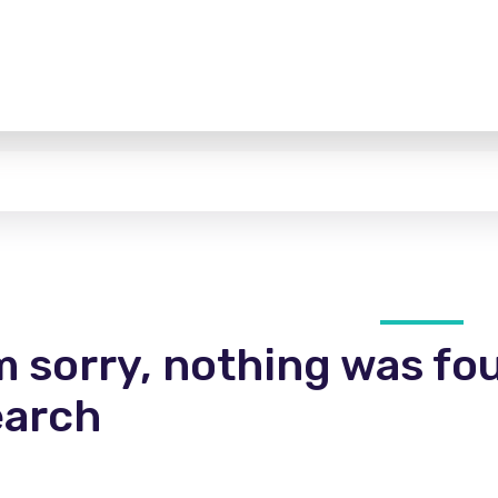
m sorry, nothing was fo
earch