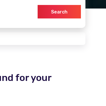
Search
und for your