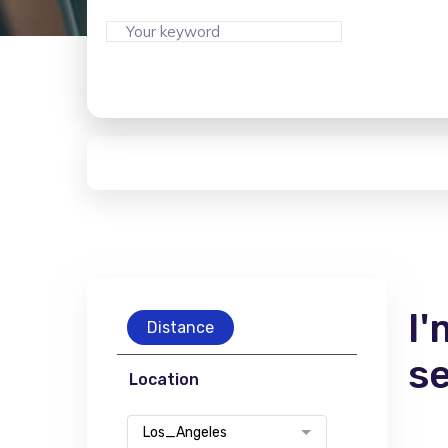
I'
Distance
s
Location
Los_Angeles