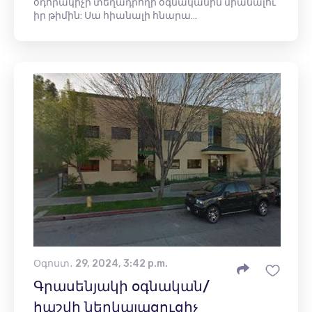
օդորակիչի տեղադրողի օգնականին միանալու
իր թիմին: Սա հիանալի հնարա…
Օգոստ․ 29, 2024, 3:42 p.m.
Գրասենյակի օգնական/
հաշվի ներկայացուցիչ