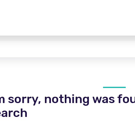
m sorry, nothing was fo
earch