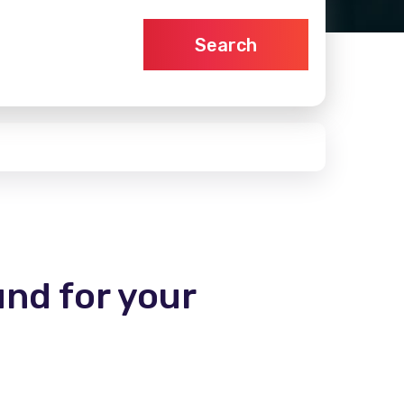
Search
und for your