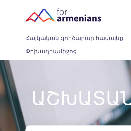
Հայկական գործարար համայնք
Փոխադրամիջոց
ԱՇԽԱՏԱ