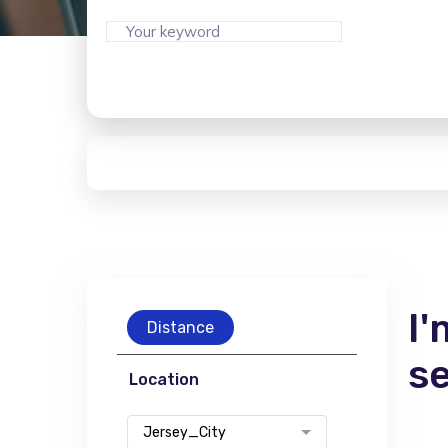
I'
Distance
s
Location
Jersey_City