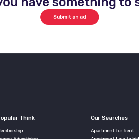
you have something to s
Submit an ad
opular Think
Our Searches
embership
Apartment for Rent