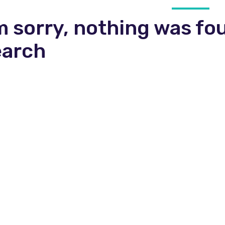
m sorry, nothing was fo
earch