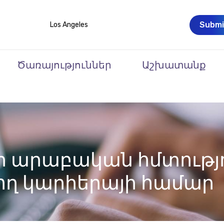
Submi
Los Angeles
Ծառայություններ
Աշխատանք
ր արաբական հմտությ
կող կարիերայի համար