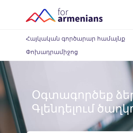
Հայկական գործարար համայնք
Փոխադրամիջոց
Օգտագործեք ձե
Գլենդելում ծաղ