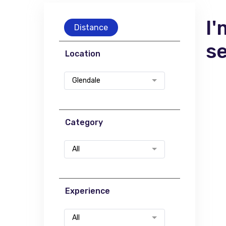
I'
Distance
s
Location
Glendale
Category
All
Experience
All