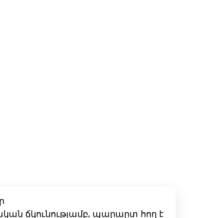
ր
ական ճկունությամբ, պարարտ հող է