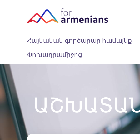
Հայկական գործարար համայնք
Փոխադրամիջոց
ԱՇԽԱՏԱ