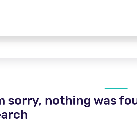
m sorry, nothing was fo
earch