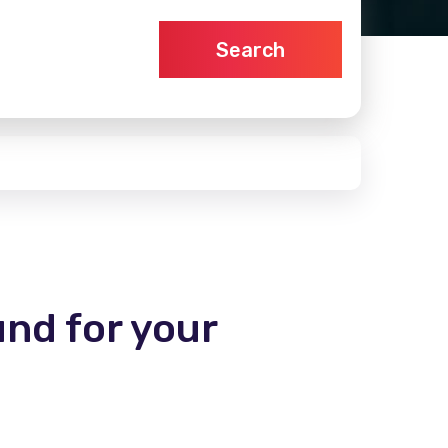
Search
und for your