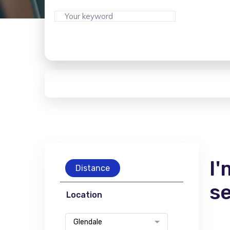
I'
Distance
s
Location
Glendale