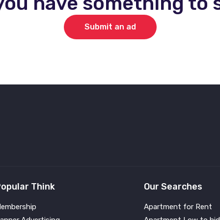
you have something to s
Submit an ad
opular Think
Our Searches
embership
Apartment for Rent