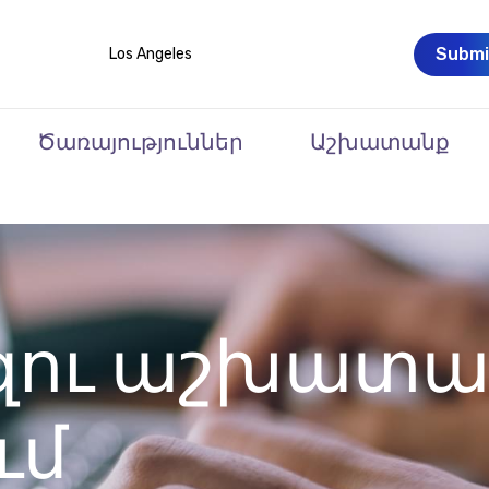
Submi
Los Angeles
Ծառայություններ
Աշխատանք
զու աշխատա
ւմ