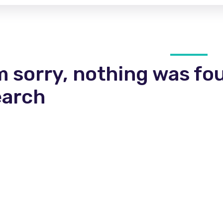
m sorry, nothing was fo
earch