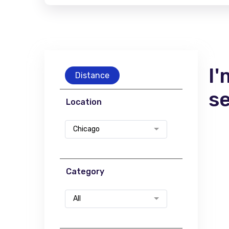
I'
Distance
s
Location
Chicago
Category
All