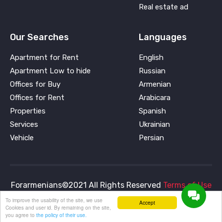
Real estate ad
Our Searches
Languages
Apartment for Rent
English
Apartment Low to hide
Russian
Offices for Buy
Armenian
Offices for Rent
Arabicara
Properties
Spanish
Services
Ukrainian
Vehicle
Persian
Forarmenians©2021 All Rights Reserved
Terms of Use
and
Privacy Policy
To improve the usability of the site, we use
Accept
Cookies and user id. By remaining on the site,
you agree to
the policy of their use.