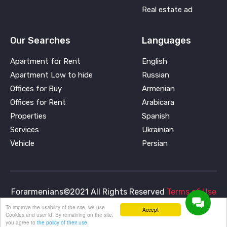
Real estate ad
Our Searches
Languages
Apartment for Rent
English
Apartment Low to hide
Russian
Offices for Buy
Armenian
Offices for Rent
Arabicara
Properties
Spanish
Services
Ukrainian
Vehicle
Persian
Forarmenians©2021 All Rights Reserved
Terms of Use
and
Privacy Policy
To improve the usability of the site, we use
Accept
Cookies and user id. By remaining on the site,
you agree to
the policy of their use.