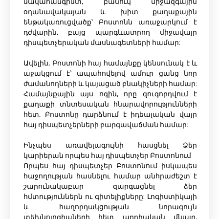
նավահանգիստ, բանուկ միջազգային
օդանավակայան և խիտ քաղաքային
ենթակառուցվածք՝ Բոստոնն առաջարկում է
դժվարին, բայց պարգևատրող միջավայր
դիսպետչերական մասնագետների համար:
Ավելին, Բոստոնի հայ համայնքը կենսունակ է և
աջակցում է՝ ապահովելով ամուր ցանց նոր
ժամանողների և կայացած բնակիչների համար:
Համայնքային այս ոգին, որը զուգորդվում է
քաղաքի տնտեսական հնարավորությունների
հետ, Բոստոնը դարձնում է իդեալական վայր
հայ դիսպետչերների բարգավաճման համար:
Ինչպես առավելագույնի հասցնել Ձեր
կարիերան որպես հայ դիսպետչեր Բոստոնում
Որպես հայ դիսպետչեր Բոստոնում իսկապես
հաջողության հասնելու համար անհրաժեշտ է
շարունակաբար զարգացնել ձեր
հմտություններն ու գիտելիքները: Լոգիստիկայի
և հաղորդակցության նորագույն
տեխնոլոգիաների հետ արդիական մնալը,