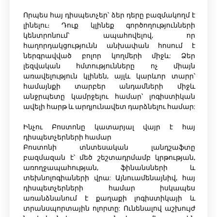
Որպես հայ դիսպետչեր՝ ձեր դերը բազմակողմ է
լինելու։ Դուք կլինեք գործողությունների
կենտրոնում՝ ապահովելով, որ
հաղորդակցությունն անխափան հոսում է
ներգրավված բոլոր կողմերի միջև: Ձեր
լեզվական հմտությունները ոչ միայն
առավելություն կլինեն, այլև կարևոր տարր՝
համայնքի տարբեր անդամների միջև
անջրպետը կամրջելու համար՝ լոգիստիկան
ավելի հարթ և արդյունավետ դարձնելու համար:
Ինչու Բոստոնը կատարյալ վայր է հայ
դիսպետչերների համար
Բոստոնի տնտեսական լանդշաֆտը
բազմազան է՝ մեծ շեշտադրմամբ կրթության,
առողջապահության, ֆինանսների և
տեխնոլոգիաների վրա: Այնուամենայնիվ, հայ
դիսպետչերների համար իսկապես
առանձնանում է քաղաքի լոգիստիկայի և
տրանսպորտային ոլորտը: Ունենալով աշխույժ