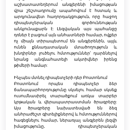
աշխատատեղերում անգլերենի իմացության
վրա շեշտադրումը ապահովում է հստակ և
արդյունավետ հաղորդակցություն, որը հաջող
դիսպետչերական գործունեության
անկյունաքարն է: Լեզվական այս պահանջը
դռներ է բացում այն ​​անհատների համար, ովքեր
ոչ միայն տիրապետում են անգլերենին, այլև
ունեն քննադատական ​​մտածողություն և
խնդիրներ լուծելու հմտություններ՝ դարձնելով
նրանց անգնահատելի ակտիվներ իրենց
թիմերի համար:
Ինչպես մտնել դիսպետչերի դեր Բոստոնում
Բոստոնում որպես դիսպետչեր ձեր
ճանապարհորդությունը սկսելու համար սկսեք
ուսումնասիրել տարածքում առկա տարբեր
կրթական և վերապատրաստման ծրագրերը:
Այս ծրագրերը նախատեսված են ձեզ
անհրաժեշտ գիտելիքներով և հմտություններով
հագեցնելու համար, ներառյալ անգլերեն լեզվի
իմացությունը, դիսպետչերական