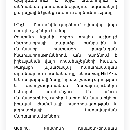
պարգևատրում է, այլև ապահովում է
անձնական կատարման զգացում` նպաստելով
քաղաքային կյանքի սահուն գործունեությանը:
Ի՞նչն է Բոստոնին դարձնում գլխավոր վայր
դիսպետչերների համար:
Բոստոնի եզակի դիրքը որպես աշխույժ
մետրոպոլիայի տարածք՝ հանրային և
մասնավոր հատվածի բազմազան
հնարավորություններով, այն դարձնում է
իդեալական վայր դիսպետչերների համար:
Քաղաքի լայնածավալ հասարակական
տրանսպորտի համակարգը, ներառյալ MBTA-ն,
և նրա կարգավիճակը՝ որպես շտապ օգնության
և առողջապահական ծառայությունների
կենտրոն, պահանջում են հմուտ
մասնագետներ, ովքեր կարող են նավարկելու
իրական ժամանակի հաղորդակցության և
լոգիստիկայի կառավարման
մարտահրավերները:
Ավելին, Բոստոնի դիսպետչերական