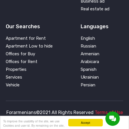
Business ad
Real estate ad
Our Searches
Languages
Apartment for Rent
English
Apartment Low to hide
Russian
Offices for Buy
Armenian
Offices for Rent
Arabicara
Properties
Spanish
Services
Ukrainian
Vehicle
Persian
Forarmenians©2021 All Rights Reserved
Terms of Use
and
Privacy Policy
To improve the usability of the site, we use
Accept
Cookies and user id. By remaining on the site,