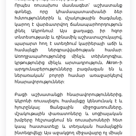
Որպես ռուսախոս մասնագետ՝ աշխատանք
գտնելը, որը կհամապատասխանի ձեր
հմտություններին և մշակութային ծագմանը,
կարող է վարձատրվող ճանապարհորդություն
լինել Ակրոնում: Այս քաղաքը, իր հզոր
տնտեսությամբ և դինամիկ աշխատաշուկայով,
պարարտ հող է ստեղծում կարիերայի աճի և
համայնքի ներգրավվածության համար:
Առողջապահությունից մինչև տեխնոլոգիա,
կրթությունից մինչև արտադրություն, Akron-ի
արդյունաբերությունները բազմազան են և
ներառական՝ բոլորի համար առաջարկելով
հնարավորություններ:
Բացի աշխատանքի հնարավորություններից,
Ակրոնի ռուսալեզու համայնքը կենսունակ է և
հյուրընկալ: Ցանցային միջոցառումները,
մշակութային փառատոները և սոցիալական
խմբերը հեշտացնում են ռուսախոսների հետ
կապ հաստատելը և տեղական համայնքին
ինտեգրվելը: Այս աջակցող միջավայրը ոչ միայն