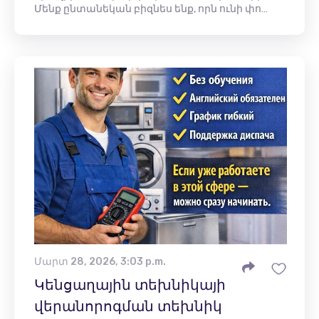
Մենք ընտանեկան բիզնես ենք, որն ունի փո…
Մարտ 28, 2026, 3:03 p.m.
Կենցաղային տեխնիկայի
վերանորոգման տեխնիկ