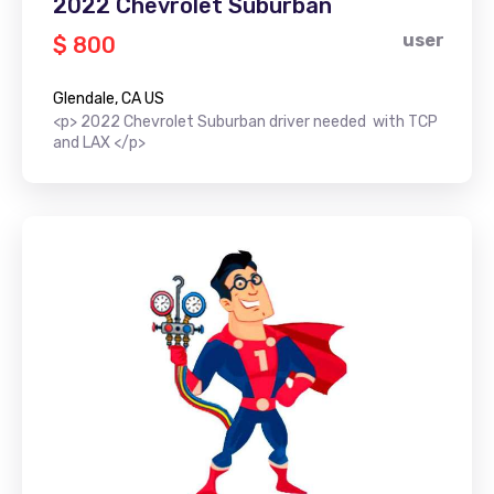
2022 Chevrolet Suburban
user
$ 800
Glendale, CA US
<p> 2022 Chevrolet Suburban driver needed with TCP
and LAX </p>