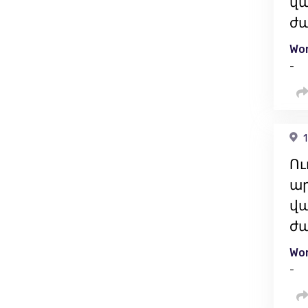
վա
ժ
Wor
-
1
Ու
ար
վա
ժ
Wor
-