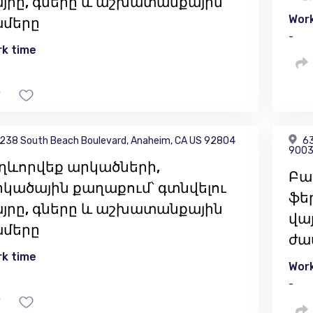
յրը, գները և աշխատանքային
Work
ամերը
-
k time
238 South Beach Boulevard, Anaheim, CA US 92804
63
900
ղևորվեք արկածների,
Բա
կածային քաղաքում՝ գտնվելու
ֆե
յրը, գները և աշխատանքային
վա
ամերը
ժա
k time
Work
-