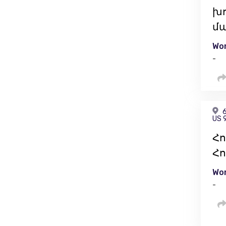
խ
մ
Wor
-
6
US 
Հո
Հո
Wor
-