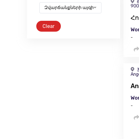
6
900
Զվարճանքների այգի
Հո
Clear
Wor
-
3
Ang
An
Wor
-