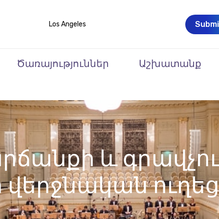
Submi
Los Angeles
Ծառայություններ
Աշխատանք
րճանքի և գրավչո
 վերջնական ուղեց