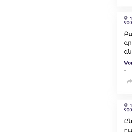
1
900
Բա
գր
գն
Wor
-
1
900
Ըն
ու