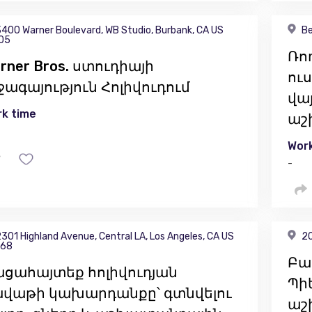
400 Warner Boulevard, WB Studio, Burbank, CA US
Be
05
Ռո
rner Bros. ստուդիայի
ուս
ջագայություն Հոլիվուդում
վա
k time
աշ
Work
-
301 Highland Avenue, Central LA, Los Angeles, CA US
20
68
Բա
ցահայտեք հոլիվուդյան
Պիե
վաթի կախարդանքը՝ գտնվելու
աշ