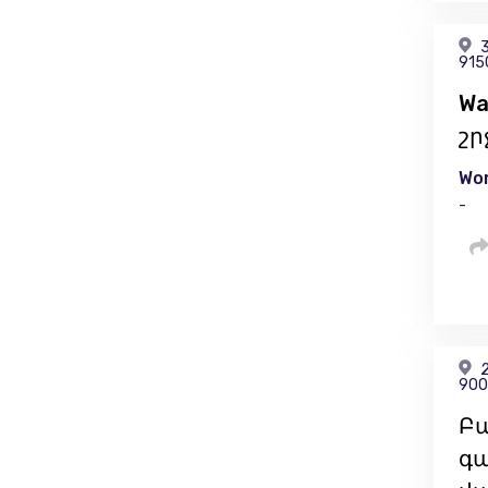
3
915
Wa
շր
Wor
-
2
900
Բա
գա