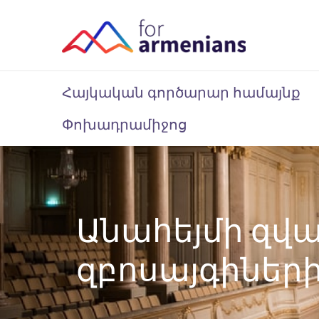
Հայկական գործարար համայնք
Փոխադրամիջոց
Անահեյմի զվա
զբոսայգիների