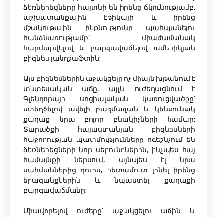
ձեռներեցները հայտնի են իրենց ճկունությամբ,
աշխատանքային էթիկայի և իրենց
մշակութային ինքնությունը պահպանելու
հանձնառությամբ՝ միաժամանակ
հարմարվելով և բարգավաճելով ամերիկյան
բիզնես լանդշաֆտին:
Այս բիզնեսներին աջակցելը ոչ միայն խթանում է
տնտեսական աճը, այլև ուժեղացնում է
Գլենդորայի սոցիալական կառուցվածքը՝
ստեղծելով ավելի բազմազան և կենսունակ
քաղաք նրա բոլոր բնակիչների համար:
Տարածքի հայաստանյան բիզնեսների
հաջողության պատմությունները ոգեշնչում են
ձեռներեցների նոր սերունդներին, ինչպես հայ
համայնքի ներսում, այնպես էլ նրա
սահմաններից դուրս, հետամուտ լինել իրենց
երազանքներին և նպաստել քաղաքի
բարգավաճմանը:
Միավորելով ուժերը՝ աջակցելու աճին և