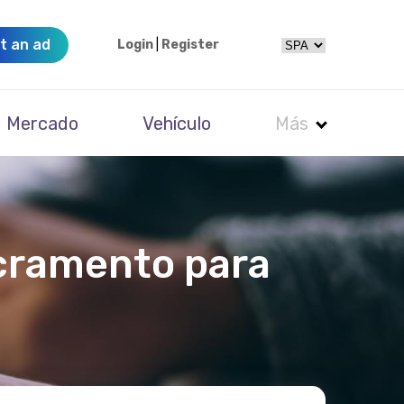
t an ad
Login
|
Register
Mercado
Vehículo
Más
cramento para