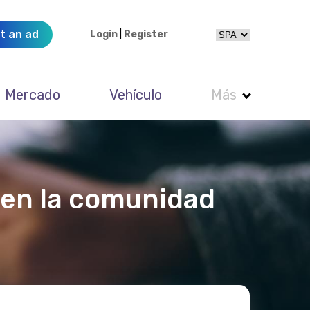
t an ad
Login
|
Register
Mercado
Vehículo
Más
 en la comunidad