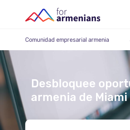
Comunidad empresarial armenia
Desbloquee oport
armenia de Miami