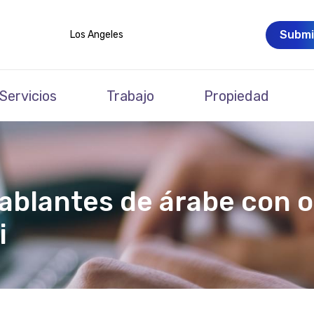
Submi
Los Angeles
Servicios
Trabajo
Propiedad
ablantes de árabe con 
i