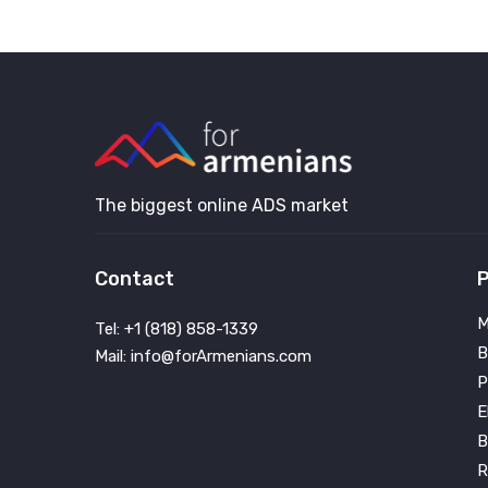
The biggest online ADS market
Contact
P
M
Tel: +1 (818) 858-1339
B
Mail: info@forArmenians.com
P
E
B
R