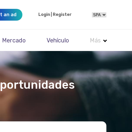
t an ad
Login
|
Register
Mercado
Vehículo
Más
oportunidades