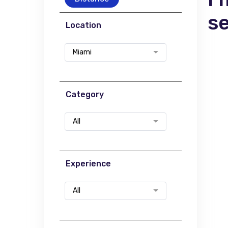
s
Location
Miami
Category
All
Experience
All