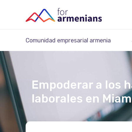
Comunidad empresarial armenia
Empoderar a los h
laborales en Miam