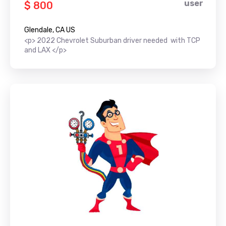
user
$ 800
Glendale, CA US
<p> 2022 Chevrolet Suburban driver needed with TCP
and LAX </p>