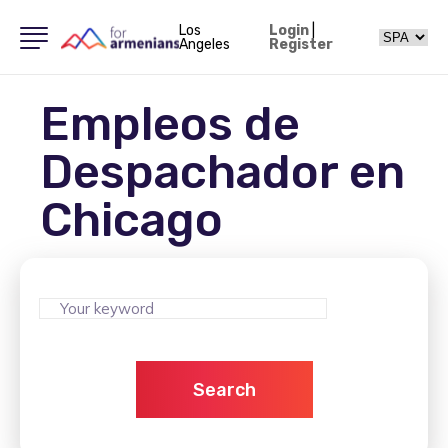
Los
Login
|
Angeles
Register
Empleos de
Despachador en
Chicago
Search