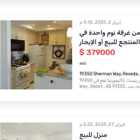
إبريل 2, 2025, 4:12 م
من غرفة نوم واحدة في
منتجع للبيع أو الإيجار
$ 379000
660
19350 Sherman Way, Reseda, 
اكتشف منزلك الجديد: شقة غرفة نوم واحدة في ريسدا ، كاليفورنيا تقع في 19350 Sherman
فبراير 27, 2025, 2:32 م
منزل للبيع