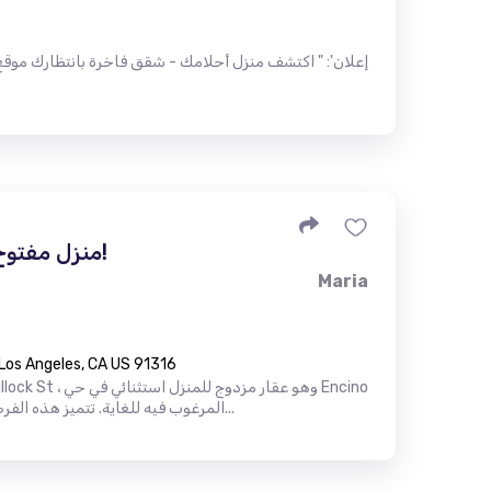
منزل مفتوح في إنسينو! أراك هناك!
Maria
 Los Angeles, CA US 91316
المرغوب فيه للغاية. تتميز هذه الفرصة النادرة بمنزل رئيسي أعيد تشك...