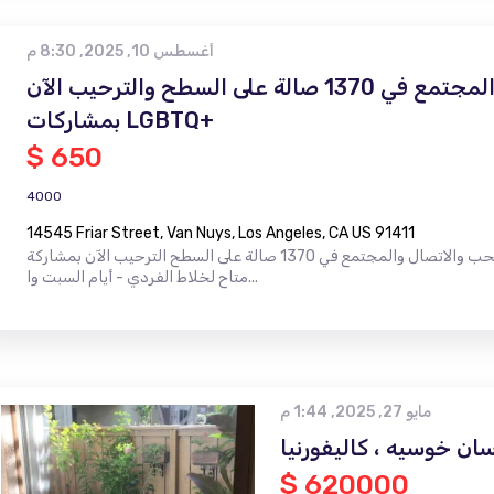
أغسطس 10, 2025, 8:30 م
احتفل بالحب والاتصال والمجتمع في 1370 صالة على السطح والترحيب الآن
بمشاركات LGBTQ+
$ 650
4000
14545 Friar Street, Van Nuys, Los Angeles, CA US 91411
احتفل بالحب والاتصال والمجتمع في 1370 صالة على السطح الترحيب الآن بمشاركة LGBTQ+ ، حفلات الزفاف والوقت الآن: مكان
متاح لخلاط الفردي - أيام السبت وا...
مايو 27, 2025, 1:44 م
ان خوسيه ، كاليفورنيا
$ 620000