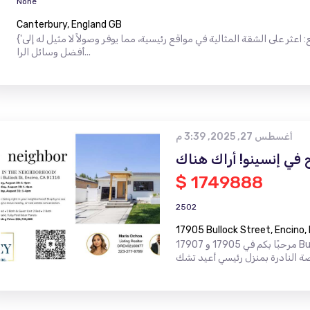
None
Canterbury, England GB
{'إعلان': " اكتشف منزل أحلامك - شقق فاخرة بانتظارك موقع: اعثر على الشقة المثالية في مواقع رئيسية، مما يوفر وصولاً لا مثيل له إلى
أفضل وسائل الرا...
أغسطس 27, 2025, 3:39 م
$ 1749888
2502
17905 Bullock Street, Encino,
مرحبًا بكم في 17905 و 17907 Bullock St ، وهو عقار مزدوج للمنزل استثنائي في حي Encino