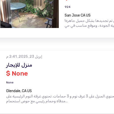
924
San Jose CA US
تم تجديدها بشكل جميل جاهزة!
إبريل 23, 2025, 2:41 م
منزل للإيجار
$ None
None
Glendale, CA US
منزل أعيد تشكيله حديثًا للإيجار في شمال هوليوود. يحتوي المنزل على 3 غرف نوم و 3 حمامات. تحتوي غرفة النوم الرئيسية على
مدفأة وحمام رئيسي مع حوض استحمام...