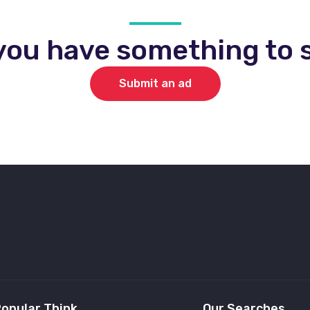
you have something to s
Submit an ad
opular Think
Our Searches