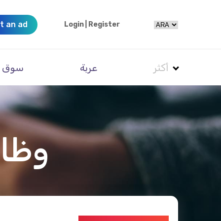
t an ad
Login
|
Register
أكثر
عربة
سوق
وظائ