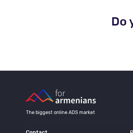
Do 
The biggest online ADS market
Contact
P