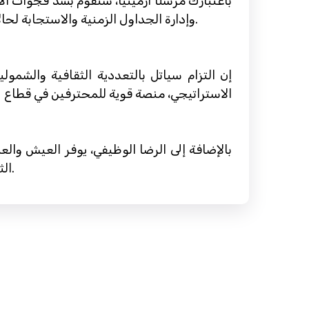
باعتبارك مرسلًا أرمينيًا، ستقوم بسد فجوا
وإدارة الجداول الزمنية والاستجابة لحالات الطوارئ بسرعة ودقة. يوفر سوق العمل المزدهر في سياتل فرصًا وفيرة للنمو والتطور في هذا المجال.
إن التزام سياتل بالتعددية الثقافية والشمولي
الاستراتيجي، منصة قوية للمحترفين في قطاع ا
بالإضافة إلى الرضا الوظيفي، يوفر العيش وال
الثقافية ومشهد الطعام النابض بالحياة. اغتنم الفرصة لتنمية حياتك المهنية في مدينة تدعم التنوع والابتكار.