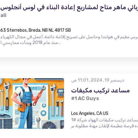
بائي ماهر متاح لمشاريع إعادة البناء في لوس أنجلوس
ali
63 Sterrebos, Breda, NB NL 4817 SB
رس مقيم في هولندا وحاصل على تصريح إقامة دائمة. أعمل في مجال الكهرباء
منذ عام 2018 وبدأت ممارستي ا…
ديسمبر 19, 2024, 11:01 ص
مساعد تركيب مكيفات
#1 AC Guys
Los Angeles, CA US
نحن نبحث عن مساعد تركيب مكيفات الهواء شركة #1AC يا شباب تدعو مساعد تركيب مكيف