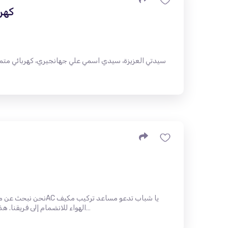
كهر
سيدتي العزيزة، سيدي اسمي علي جهانجيري، كهربائي متم
الهواء للانضمام إلى فريقنا. هذه فرصة عظيمة لإتقان مهنة مطلوبة بر…