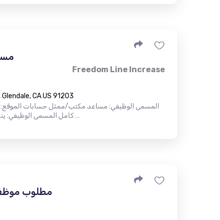
مسا
Freedom Line Increase
 Glendale, CA US 91203
المسمى الوظيفي: مساعد مكتب/ممثل حسابات الموقع: جلين
كامل المسمى الوظيفي: ينصب التركيز الأساسي على زيادة خطوط …
مطلوب موظف ا