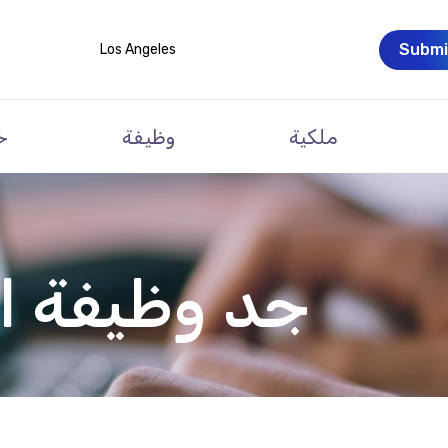
Submi
Los Angeles
ملكية
وظيفة
خ
جد وظيفة ا