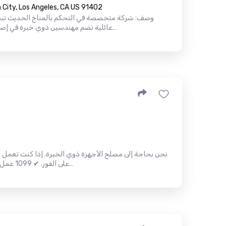
City, Los Angeles, CA US 91402
وصف: شركة متخصصة في التحكم بالمناخ الحديث تب
عائلية تضم مهندسين ذوي خبرة في إصلاح أنظمة التدفئة والتهوية وتكييف اله…
نحن بحاجة إلى مصلح الأجهزة ذوي الخبرة. إذا كنت تعمل ب
على الفور. ✔ 1099 عمل ✔ لا يوجد تدريب ✔ اللغة الانجليزية م…