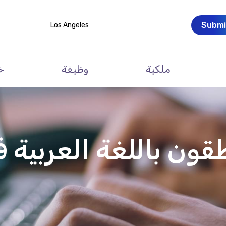
Submi
Los Angeles
ملكية
وظيفة
خ
قون باللغة العربية