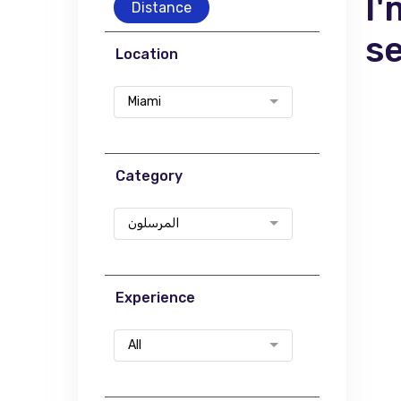
I'
Distance
s
Location
Miami
Category
المرسلون
Experience
All