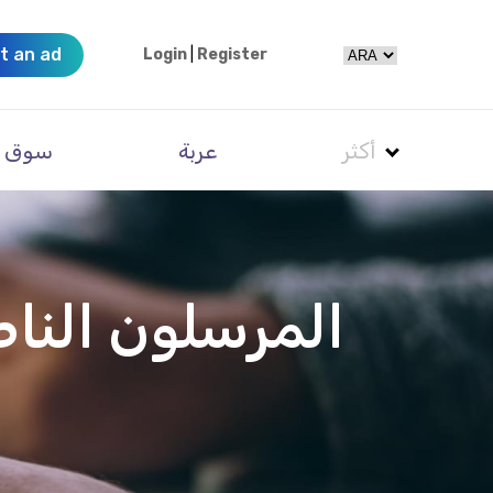
t an ad
Login
|
Register
أكثر
عربة
سوق
المرسلون الناط