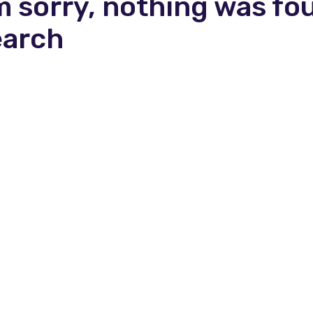
m sorry, nothing was fo
earch