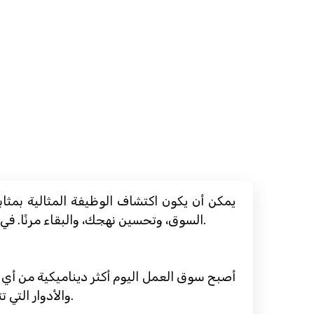
يمكن أن يكون اكتشاف الوظيفة المثالية بمثا
السوق، وتحسين نهجك، والبقاء مرنًا. في هذا الدليل الشامل، نستكشف الاستراتيجيات الفعالة للباحثين عن عمل في جميع مراحل حياتهم المهنية.
أصبح سوق العمل اليوم أكثر ديناميكية من أي 
والأدوار التي تتوافق مع مهاراتك وشغفك. يمكن للتواصل، سواء عبر الإنترنت أو خارجه، أن يفتح الأبواب ويقدم رؤى قيمة.