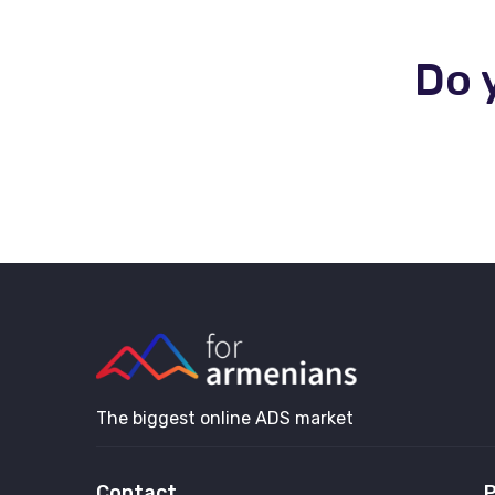
Do 
The biggest online ADS market
Contact
P