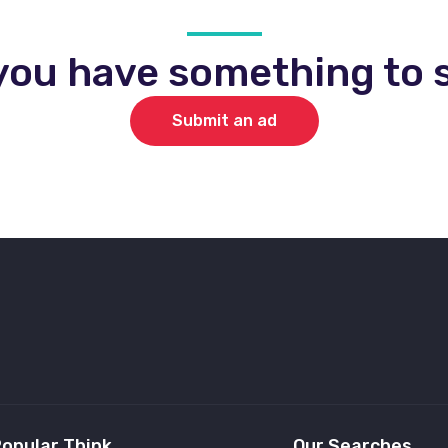
you have something to s
Submit an ad
opular Think
Our Searches