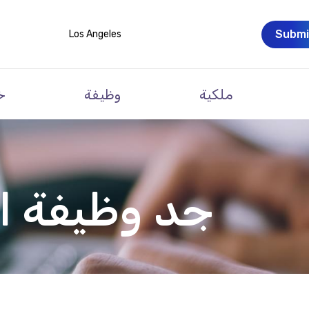
Submi
Los Angeles
ملكية
وظيفة
خ
جد وظيفة ا