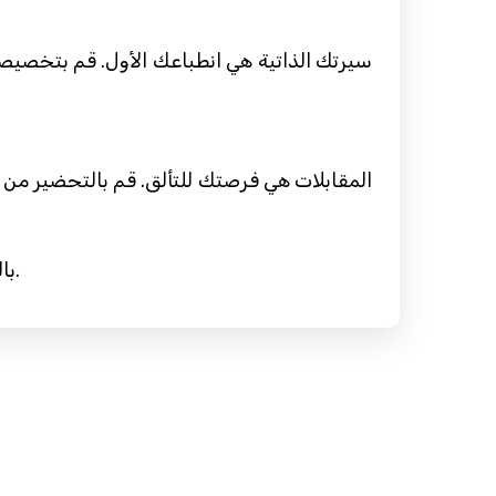
سيرتك الذاتية هي انطباعك الأول. قم بتخصيص
المقابلات هي فرصتك للتألق. قم بالتحضير من خ
بالعزم والنهج الصحيح، بحثك عن عمل سوف يقودك إلى فرص مثيرة. استكشف وتواصل ودع مواهبك تتألق.