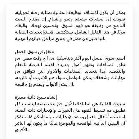
يمكن أن يكون اكتشاف الوظيفة المثالية بمثابة رحلة تحويلية،
تقودك إلى تحديات جديدة ونمو وإشباع. إن مفتاح البحث
الناجح عن وظيفة هو فهم السوق، وتحسين نهجك، والبقاء
مرنًا. في هذا الدليل الشامل، نستكشف الاستراتيجيات الفعالة
للباحثين عن عمل في جميع مراحل حياتهم المهنية.
التنقل في سوق العمل
أصبح سوق العمل اليوم أكثر ديناميكية من أي وقت مضى، مع
تطور الصناعات وظهور أدوار جديدة. اغتنم الفرصة للتعلم
والتكيف. ابدأ بتحديد الصناعات والأدوار التي تتوافق مع
مهاراتك وشغفك. يمكن للتواصل، سواء عبر الإنترنت أو خارجه،
أن يفتح الأبواب ويقدم رؤى قيمة.
إنشاء سيرة ذاتية مميزة
سيرتك الذاتية هي انطباعك الأول. قم بتخصيصه ليناسب كل
تطبيق، مع تسليط الضوء على الخبرات والإنجازات ذات الصلة.
استخدم أفعال العمل وحدد الإنجازات حيثما أمكن ذلك. تذكر
أن السيرة الذاتية الواضحة والموجزة غالبًا ما يكون لها التأثير
الأقوى.