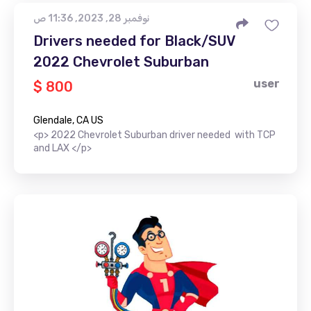
نوفمبر 28, 2023, 11:36 ص
Drivers needed for Black/SUV
2022 Chevrolet Suburban
user
$ 800
Glendale, CA US
<p> 2022 Chevrolet Suburban driver needed with TCP
and LAX </p>