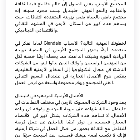
المجتمع الأرمني، يعني الدخول إلى عالم تتقاطع فيه الثقافة
والتقاليد والنمو المهني. جلينديل ليست مجرد مدينة؛ إنه
مجتمع نابض بالحياة يفخر بهويته المتعددة الثقافات، حيث
يساهم عدد كبير من السكان الأرمن في المشهد الثقافي
والاقتصادي الديناميكي.
لماذا تفكر في Glendale لخطوتك المهنية التالية؟ الأسباب
متعددة. أولاً، يشتهر المجتمع الأرمني في المدينة بروحه
الريادية القوية وشبكته الداعمة، مما يجعله أرضًا خصبة لكل
من المهنيين الراسخين وأولئك الذين بدأوا للتو. من الشركات
الناشئة في مجال التكنولوجيا إلى المخابز الأرمنية التقليدية،
يعكس تنوع الأعمال التجارية في غليندال النسيج الثقافي
الغني للمجتمع ويوفر مجموعة واسعة من فرص العمل.
الأعمال الأرمنية المزدهرة في غليندال
يعد وجود الشركات المملوكة للأرمن في مختلف القطاعات في
غليندال بمثابة شهادة على مرونة المجتمع وذوقه في ريادة
الأعمال. لا تساهم هذه الشركات بشكل كبير في الاقتصاد
المحلي فحسب، بل توفر أيضًا للباحثين عن عمل فرصة
للتفاعل مع الثقافة بعمق. من خلال العمل في شركة أرمنية،
فإنك لا تكسب لقمة عيشك فحسب؛ لقد أصبحت جزءًا من