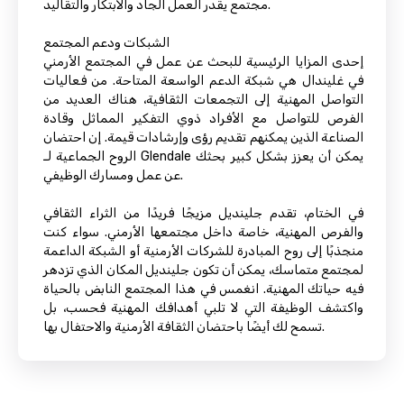
مجتمع يقدر العمل الجاد والابتكار والتقاليد.
الشبكات ودعم المجتمع
إحدى المزايا الرئيسية للبحث عن عمل في المجتمع الأرمني
في غليندال هي شبكة الدعم الواسعة المتاحة. من فعاليات
التواصل المهنية إلى التجمعات الثقافية، هناك العديد من
الفرص للتواصل مع الأفراد ذوي التفكير المماثل وقادة
الصناعة الذين يمكنهم تقديم رؤى وإرشادات قيمة. إن احتضان
الروح الجماعية لـ Glendale يمكن أن يعزز بشكل كبير بحثك
عن عمل ومسارك الوظيفي.
في الختام، تقدم جلينديل مزيجًا فريدًا من الثراء الثقافي
والفرص المهنية، خاصة داخل مجتمعها الأرمني. سواء كنت
منجذبًا إلى روح المبادرة للشركات الأرمنية أو الشبكة الداعمة
لمجتمع متماسك، يمكن أن تكون جلينديل المكان الذي تزدهر
فيه حياتك المهنية. انغمس في هذا المجتمع النابض بالحياة
واكتشف الوظيفة التي لا تلبي أهدافك المهنية فحسب، بل
تسمح لك أيضًا باحتضان الثقافة الأرمنية والاحتفال بها.