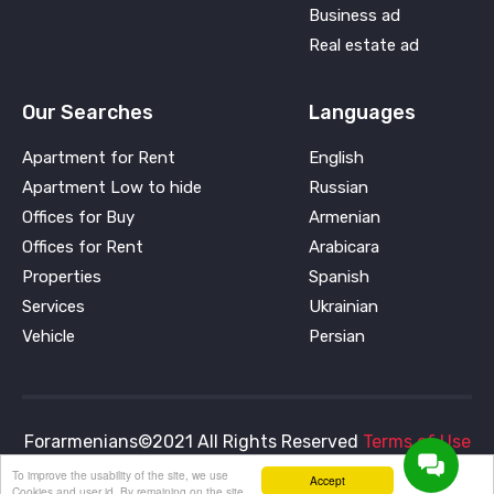
Business ad
Real estate ad
Our Searches
Languages
Apartment for Rent
English
Apartment Low to hide
Russian
Offices for Buy
Armenian
Offices for Rent
Arabicara
Properties
Spanish
Services
Ukrainian
Vehicle
Persian
Forarmenians©2021 All Rights Reserved
Terms of Use
and
Privacy Policy
To improve the usability of the site, we use
Accept
Cookies and user id. By remaining on the site,