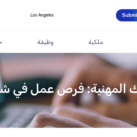
Submi
Los Angeles
ملكية
وظيفة
خ
المهنية: فرص عمل في شيك