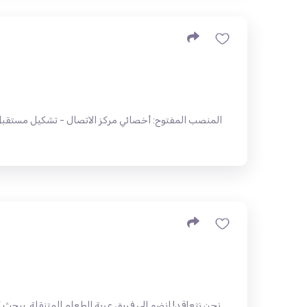
المنصب المفتوح: أخصائي مركز الاتصال - تشكيل مستقبل 
نحن نتعاقد! انضم إلى فريق عربة الطعام المتنقلة. يبح