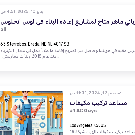
يناير 10, 2025, 4:51 ص
بائي ماهر متاح لمشاريع إعادة البناء في لوس أنجلوس
ali
63 Sterrebos, Breda, NB NL 4817 SB
رس مقيم في هولندا وحاصل على تصريح إقامة دائمة. أعمل في مجال الكهرباء
منذ عام 2018 وبدأت ممارستي ا…
ديسمبر 19, 2024, 11:01 ص
مساعد تركيب مكيفات
#1 AC Guys
Los Angeles, CA US
نحن نبحث عن مساعد تركيب مكيفات الهواء شركة #1AC يا شباب تدعو مساعد تركيب مكيف