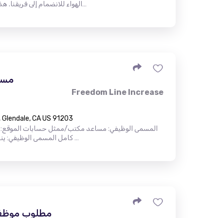
الهواء للانضمام إلى فريقنا. هذه فرصة عظيمة لإتقان مهنة مطلوبة بر…
مسا
Freedom Line Increase
 Glendale, CA US 91203
المسمى الوظيفي: مساعد مكتب/ممثل حسابات الموقع: جلين
كامل المسمى الوظيفي: ينصب التركيز الأساسي على زيادة خطوط …
مطلوب موظف ا