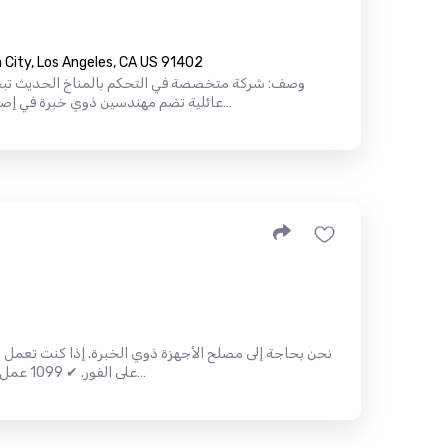
City, Los Angeles, CA US 91402
وصف: شركة متخصصة في التحكم بالمناخ الحديث تب
عائلية تضم مهندسين ذوي خبرة في إصلاح أنظمة التدفئة والتهوية وتكييف اله…
نحن بحاجة إلى مصلح الأجهزة ذوي الخبرة. إذا كنت تعمل ب
على الفور. ✔ 1099 عمل ✔ لا يوجد تدريب ✔ اللغة الانجليزية م…