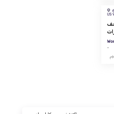
6
US 
حف
ات
Wor
-