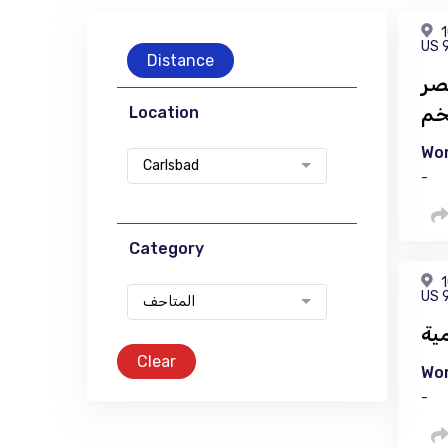
1
US 
Distance
 لمحة عن
خم
Location
Wor
Carlsbad
-
Category
1
US 
المتاحف
ية
Clear
Wor
-