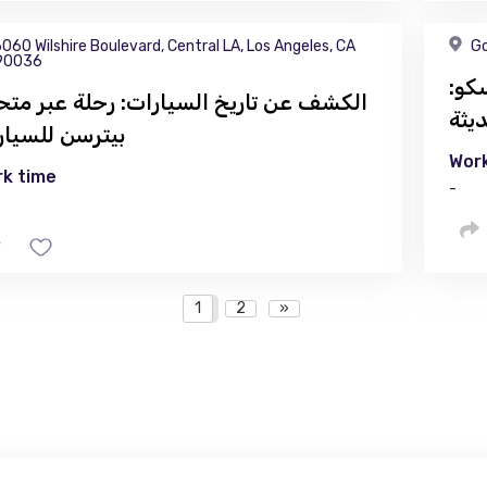
060 Wilshire Boulevard, Central LA, Los Angeles, CA
Go
90036
كو:
الكشف عن تاريخ السيارات: رحلة عبر مت
يثة
بيترسن للسيار
Work
k time
-
1
2
»