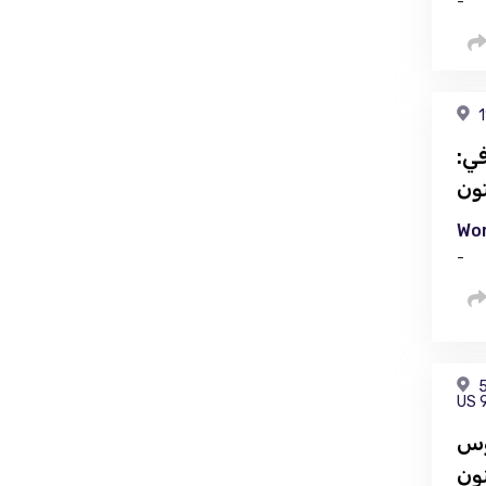
-
1
ي:
ون
Wor
-
5
US 
وس
ون