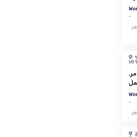
Wor
-
1
US 
ر.
مل
Wor
-
2