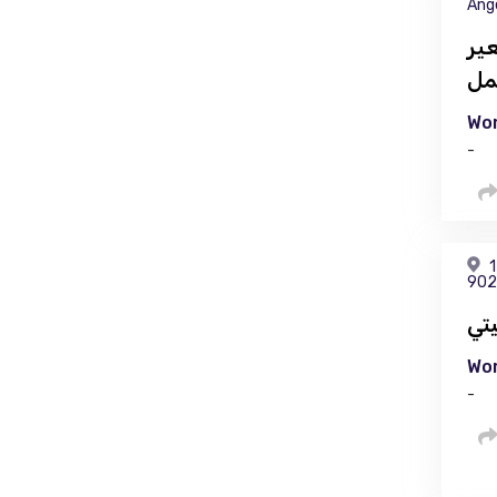
Ang
ير
مل
Wor
-
1
902
تي
Wor
-