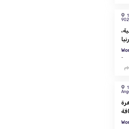
1
902
ة،
نيا
Wor
-
1
Ang
رة
فة
Wor