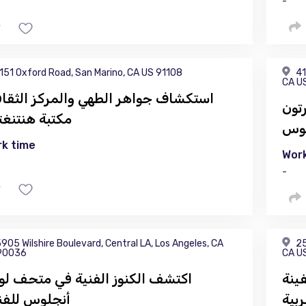
-
151 Oxford Road, San Marino, CA US 91108
41
CA U
استكشاف جواهر الطهي والمركز الثقاف
تون
مكتبة هنتنغت
لوس
k time
Work
-
905 Wilshire Boulevard, Central LA, Los Angeles, CA
25
90036
CA U
ينة
اكتشف الكنوز الفنية في متحف ل
: الموقع والسعر وساعات
أنجلوس للفن