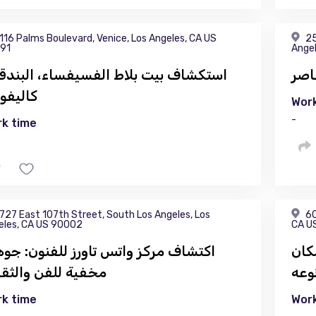
116 Palms Boulevard, Venice, Los Angeles, CA US
25
91
Angel
اصر
استكشاف بيت بلاط الفسيفساء، البندقي
كاليفور
Work
-
k time
727 East 107th Street, South Los Angeles, Los
60
eles, CA US 90002
CA U
كان
اكتشاف مركز واتس تاورز للفنون: جوه
وعه
مخفية للفن والثقا
k time
Work