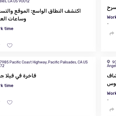
eles, CA US 90012
اكتشف النطاق الواسع: الموقع والتسع
Work
وساعات الع
-
k time
7985 Pacific Coast Highway, Pacific Palisades, CA US
90
72
Ange
شاف
فاخرة في فيلا جي
لوس
k time
Work
-